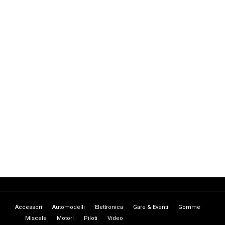
Accessori
Automodelli
Elettronica
Gare & Eventi
Gomme
Miscele
Motori
Piloti
Video