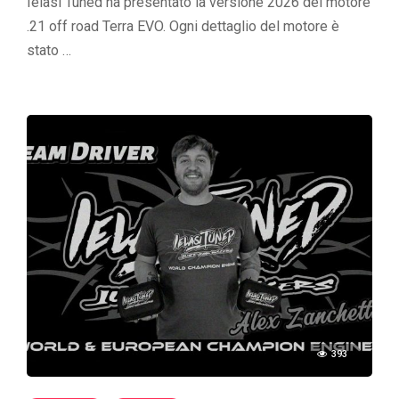
Ielasi Tuned ha presentato la versione 2026 del motore
.21 off road Terra EVO. Ogni dettaglio del motore è
stato …
393