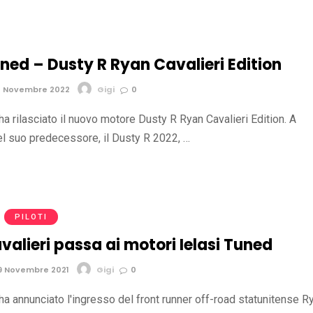
uned – Dusty R Ryan Cavalieri Edition
4 Novembre 2022
Gigi
0
ha rilasciato il nuovo motore Dusty R Ryan Cavalieri Edition. A
el suo predecessore, il Dusty R 2022, …
PILOTI
alieri passa ai motori Ielasi Tuned
9 Novembre 2021
Gigi
0
ha annunciato l'ingresso del front runner off-road statunitense R