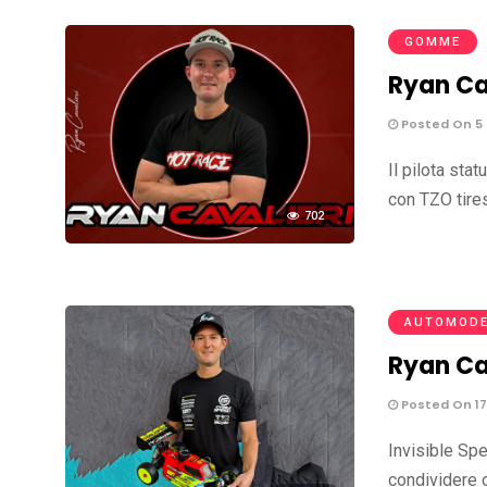
GOMME
Ryan Ca
Posted On 5
Il pilota sta
con TZO tire
702
AUTOMODE
Ryan Ca
Posted On 17
Invisible Sp
condividere o