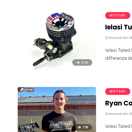
MOTORI
Ielasi T
Posted On 1
Ielasi Tuned 
differenza d
2.1K
MOTORI
Ryan Cav
Posted On 2
Ielasi Tuned 
778