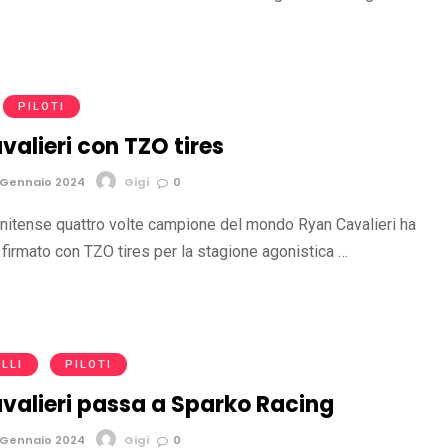
PILOTI
alieri con TZO tires
 Gennaio 2024
Gigi
0
tunitense quattro volte campione del mondo Ryan Cavalieri ha
 firmato con TZO tires per la stagione agonistica …
LLI
PILOTI
valieri passa a Sparko Racing
 Gennaio 2024
Gigi
0