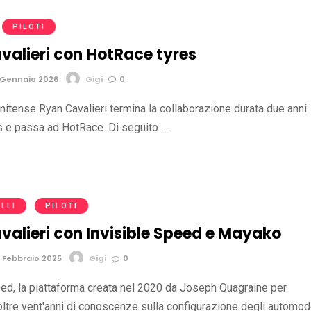
PILOTI
valieri con HotRace tyres
 Gennaio 2026
Gigi
0
tunitense Ryan Cavalieri termina la collaborazione durata due anni
s e passa ad HotRace. Di seguito …
LLI
PILOTI
valieri con Invisible Speed e Mayako
 Febbraio 2025
Gigi
0
eed, la piattaforma creata nel 2020 da Joseph Quagraine per
ltre vent'anni di conoscenze sulla configurazione degli automode