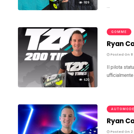
939
…
GOMME
Ryan Cav
Posted On 8
Il pilota sta
ufficialmente
620
AUTOMODE
Ryan Ca
Posted On 2