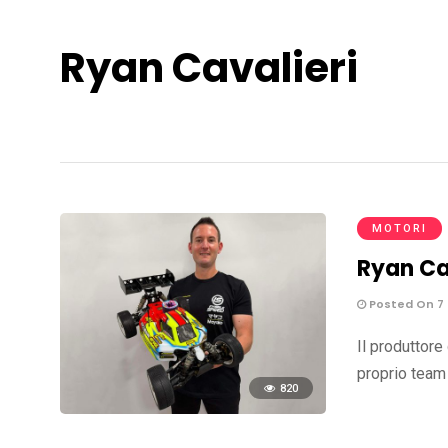
Ryan Cavalieri
MOTORI
Ryan Ca
Posted On 7
Il produttore
proprio team 
820