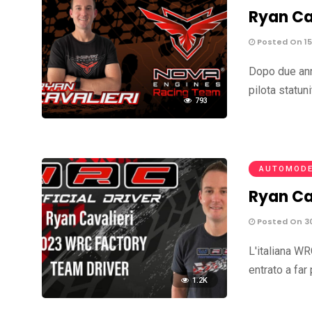
Ryan Ca
Posted On 15
Dopo due ann
pilota statun
793
AUTOMODE
Ryan Ca
Posted On 3
L'italiana WR
entrato a fa
1.2K