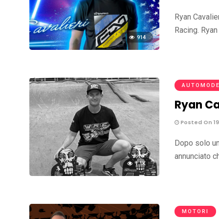
Ryan Cavalier
Racing. Ryan
914
AUTOMODE
Ryan Ca
Posted On 19
Dopo solo un
annunciato c
1.1K
MOTORI