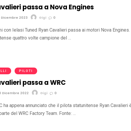
valieri passa a Nova Engines
 Dicembre 2023
Gigi
0
i con Ielasi Tuned Ryan Cavalieri passa ai motori Nova Engines. 
itense quattro volte campione del …
LLI
PILOTI
valieri passa a WRC
0 Dicembre 2022
Gigi
0
C ha appena annunciato che il pilota statunitense Ryan Cavalieri 
r parte del WRC Factory Team. Fonte: …