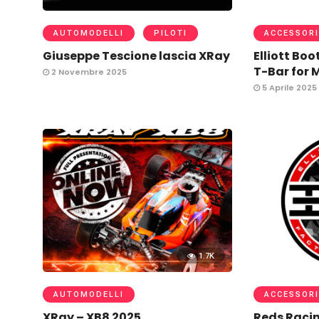
AUTOMODELLI
PILOTI
ACCESSORI
Giuseppe Tescione lascia XRay
Elliott Boo
T-Bar for 
2 Novembre 2025
5 Aprile 2025
1.7K
AUTOMODELLI
ACCESSORI
XRay – XB8 2025
Reds Racin