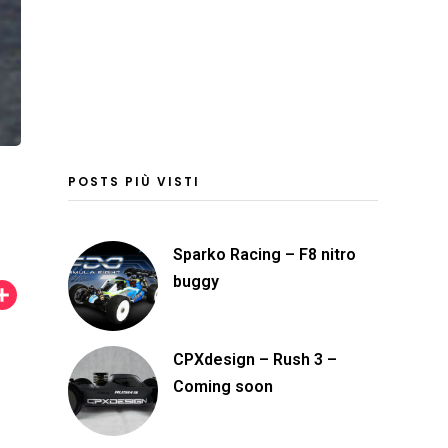
POSTS PIÙ VISTI
Sparko Racing – F8 nitro
buggy
C
o
n
CPXdesign – Rush 3 –
d
Coming soon
i
v