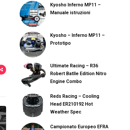
Kyosho Inferno MP11 –
i
Manuale istruzioni
d
i
Kyosho – Inferno MP11 –
Prototipo
Ultimate Racing – R36
Robert Batlle Edition Nitro
Engine Combo
Reds Racing – Cooling
Head ER210192 Hot
Weather Spec
Campionato Europeo EFRA