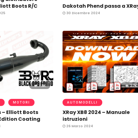
liott Boots R/C
Dakotah Phend passa a XRa
025
30 Dicembre 2024
1.8K
2.7K
MOTORI
AUTOMODELLI
– Elliott Boots
XRay XB8 2024 – Manuale
Edition Coating
istruzioni
4
26 Marzo 2024