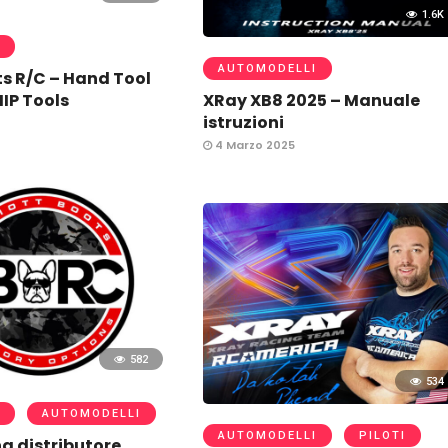
1.6K
AUTOMODELLI
ts R/C – Hand Tool
MIP Tools
XRay XB8 2025 – Manuale
istruzioni
4 Marzo 2025
582
534
AUTOMODELLI
AUTOMODELLI
PILOTI
g distributore