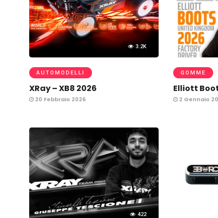
3.2K
AUTOMODELLI
GOMME
XRay – XB8 2026
Elliott Boo
20 Febbraio 2026
2 Gennaio 2
422