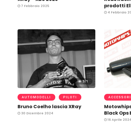
prodotti El
7 Febbraio 2025
4 Febbraio 2
571
AUTOMODELLI
PILOTI
ACCESSORI
Bruno Coelho lascia XRay
Motowhips 
Black Ops 
30 Dicembre 2024
16 Aprile 202