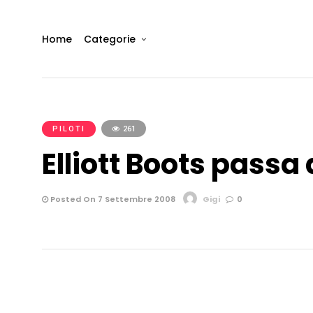
Home
Categorie
PILOTI
261
Elliott Boots passa
Posted On 7 Settembre 2008
Gigi
0