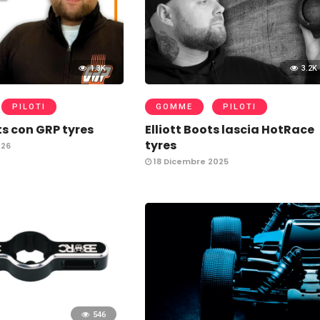
1.3K
3.2K
PILOTI
GOMME
PILOTI
ts con GRP tyres
Elliott Boots lascia HotRace
tyres
026
18 Dicembre 2025
546