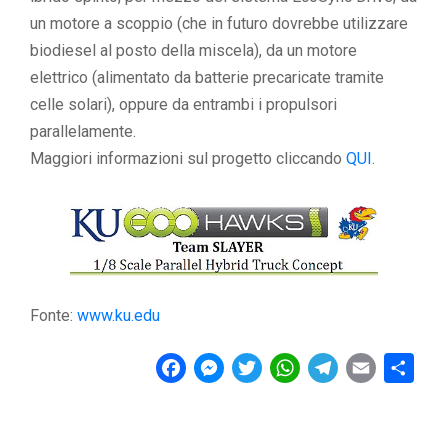
un motore a scoppio (che in futuro dovrebbe utilizzare
biodiesel al posto della miscela), da un motore
elettrico (alimentato da batterie precaricate tramite
celle solari), oppure da entrambi i propulsori
parallelamente.
Maggiori informazioni sul progetto cliccando
QUI
.
Fonte:
www.ku.edu
F
M
T
W
T
E
C
a
e
w
h
e
m
o
c
s
i
a
l
a
n