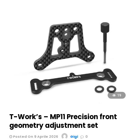
19
T-Work’s – MP11 Precision front
geometry adjustment set
Posted On 9 Aprile 2026
Gigi
0