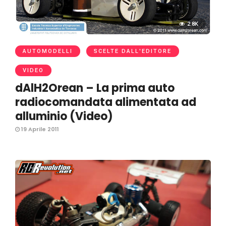
2.8K
AUTOMODELLI
SCELTE DALL'EDITORE
VIDEO
dAlH2Orean – La prima auto
radiocomandata alimentata ad
alluminio (Video)
19 Aprile 2011