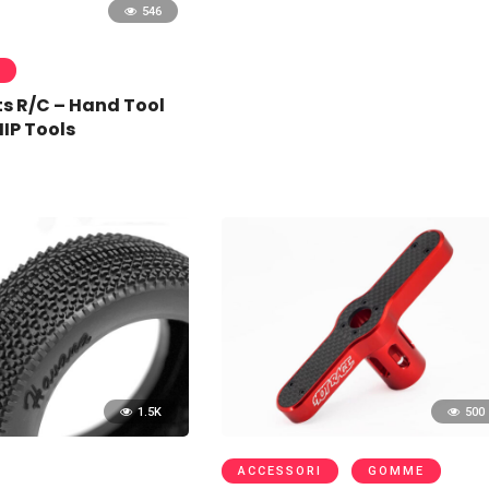
546
ts R/C – Hand Tool
MIP Tools
1.5K
500
ACCESSORI
GOMME