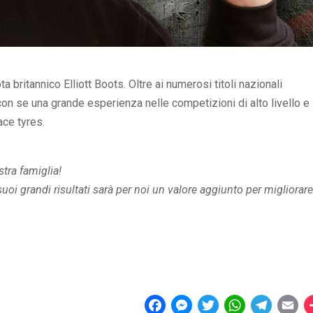
a britannico Elliott Boots. Oltre ai numerosi titoli nazionali
 con se una grande esperienza nelle competizioni di alto livello e
ace tyres.
stra famiglia!
oi grandi risultati sarà per noi un valore aggiunto per migliorare
F
M
T
W
T
E