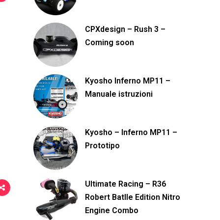
o
n
CPXdesign – Rush 3 –
d
Coming soon
i
v
Kyosho Inferno MP11 –
i
Manuale istruzioni
d
i
Kyosho – Inferno MP11 –
Prototipo
Ultimate Racing – R36
Robert Batlle Edition Nitro
Engine Combo