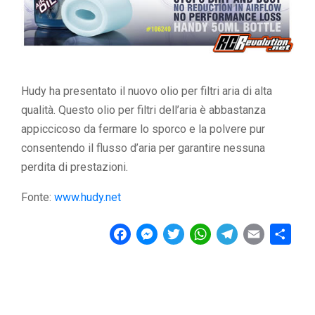
Hudy ha presentato il nuovo olio per filtri aria di alta
qualità. Questo olio per filtri dell’aria è abbastanza
appiccicoso da fermare lo sporco e la polvere pur
consentendo il flusso d’aria per garantire nessuna
perdita di prestazioni.
Fonte:
www.hudy.net
F
M
T
W
T
E
C
a
e
w
h
e
m
o
c
s
i
a
l
a
n
e
s
t
t
e
i
d