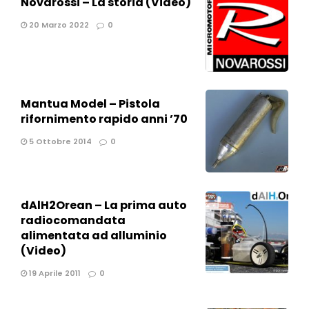
Novarossi – La storia (Video)
20 Marzo 2022
0
Mantua Model – Pistola
rifornimento rapido anni ’70
5 Ottobre 2014
0
dAlH2Orean – La prima auto
radiocomandata
alimentata ad alluminio
(Video)
19 Aprile 2011
0