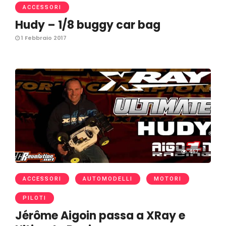
ACCESSORI
Hudy – 1/8 buggy car bag
1 Febbraio 2017
467
ACCESSORI
AUTOMODELLI
MOTORI
PILOTI
Jérôme Aigoin passa a XRay e