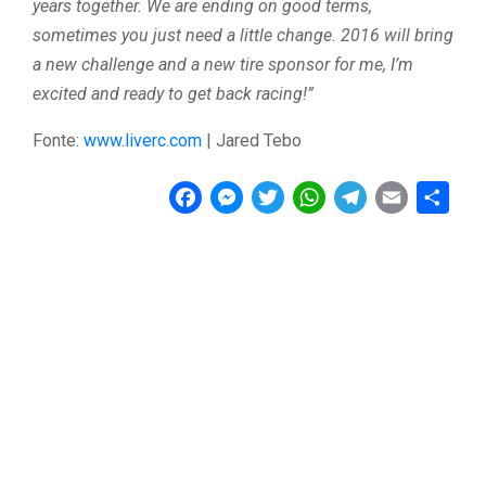
years together. We are ending on good terms,
sometimes you just need a little change. 2016 will bring
a new challenge and a new tire sponsor for me, I’m
excited and ready to get back racing!”
Fonte:
www.liverc.com
| Jared Tebo
F
M
T
W
T
E
C
a
e
w
h
e
m
o
c
s
i
a
l
a
n
e
s
t
t
e
i
d
b
e
t
s
g
l
i
o
n
e
A
r
v
o
g
r
p
a
i
k
e
p
m
d
r
i