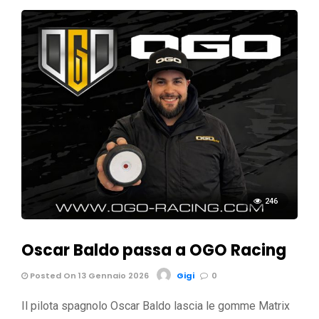
246
Oscar Baldo passa a OGO Racing
Posted On 13 Gennaio 2026
Gigi
0
Il pilota spagnolo Oscar Baldo lascia le gomme Matrix