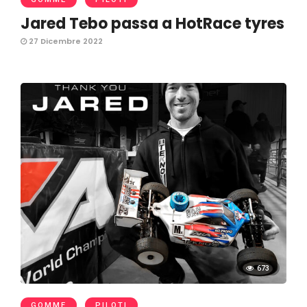
Jared Tebo passa a HotRace tyres
27 Dicembre 2022
673
GOMME
PILOTI