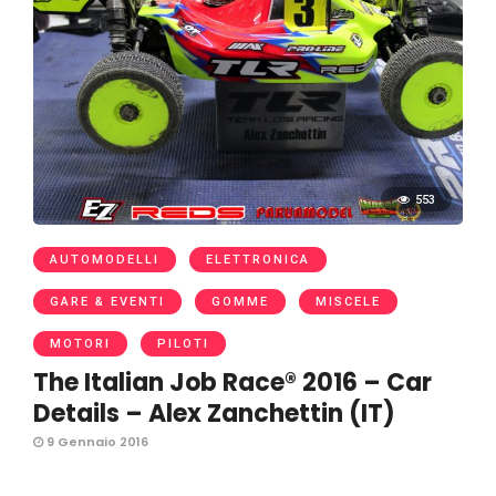
553
AUTOMODELLI
ELETTRONICA
GARE & EVENTI
GOMME
MISCELE
MOTORI
PILOTI
The Italian Job Race® 2016 – Car
Details – Alex Zanchettin (IT)
9 Gennaio 2016