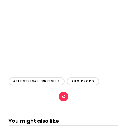
r
i
#ELECTRICAL SWITCH 3
#KO PROPO
You might also like