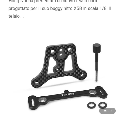
Hong Nor ha presentato un nuovo telaio corto
progettato per il suo buggy nitro X5B in scala 1/8. Il
telaio, …
19