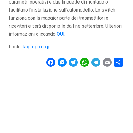
parametri operativi e due linguette di montaggio
facilitano l’installazione sull’automodello. Lo switch
funziona con la maggior parte dei trasmettitori e
ricevitori e sarà disponibile da fine settembre. Ulteriori
informazioni cliccando
QUI
.
Fonte:
kopropo.co.jp
F
M
T
W
T
E
C
a
e
w
h
e
m
o
c
s
i
a
l
a
n
e
s
t
t
e
i
d
b
e
t
s
g
l
i
o
n
e
A
r
v
o
g
r
p
a
i
k
e
p
m
d