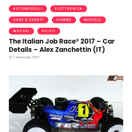
AUTOMODELLI
ELETTRONICA
GARE & EVENTI
GOMME
MISCELE
MOTORI
PILOTI
The Italian Job Race® 2017 – Car
Details – Alex Zanchettin (IT)
7 Gennaio 2017