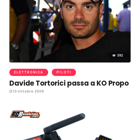
592
ELETTRONICA
PILOTI
Davide Tortorici passa a KO Propo
13 Ottobre 2009