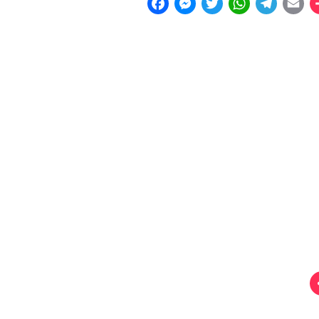
F
M
T
W
T
E
a
e
w
h
e
m
c
s
i
a
l
a
e
s
t
t
e
i
b
e
t
s
g
l
o
n
e
A
r
o
g
r
p
a
k
e
p
m
r