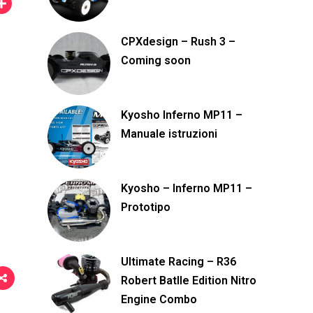
C
o
CPXdesign – Rush 3 –
n
Coming soon
d
i
v
Kyosho Inferno MP11 –
i
Manuale istruzioni
d
i
Kyosho – Inferno MP11 –
Prototipo
Ultimate Racing – R36
Robert Batlle Edition Nitro
Engine Combo