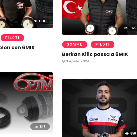
1.5K
1.6K
PILOTI
GOMME
PILOTI
lon con 6MIK
Berkan Kilic passa a 6MIK
3 Aprile 2024
848
858