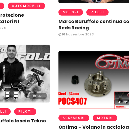
AUTOMODELLI
MOTORI
PILOTI
rotezione
atori N1
Marco Baruffolo continua c
Reds Racing
024
16 Novembre 2023
951
831
LLI
PILOTI
ACCESSORI
MOTORI
ffolo lascia Tekno
Optima – Volano in acciaio 