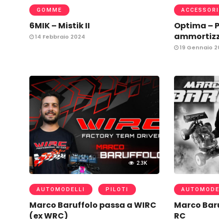
GOMME
ACCESSORI
6MIK – Mistik II
Optima – P
ammortizz
14 Febbraio 2024
19 Gennaio 2
2.3K
AUTOMODELLI
PILOTI
AUTOMODE
Marco Baruffolo passa a WIRC
Marco Baru
(ex WRC)
RC