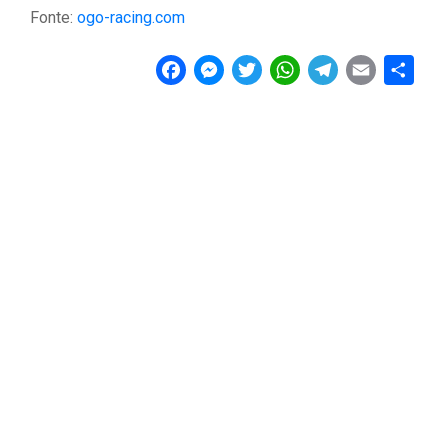
Fonte:
ogo-racing.com
F
M
T
W
T
E
C
a
e
w
h
e
m
o
c
s
i
a
l
a
n
e
s
t
t
e
i
d
b
e
t
s
g
l
i
o
n
e
A
r
v
o
g
r
p
a
i
k
e
p
m
d
r
i