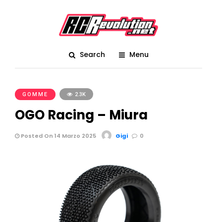
Search
Menu
GOMME
2.3K
OGO Racing – Miura
Posted On 14 Marzo 2025
Gigi
0