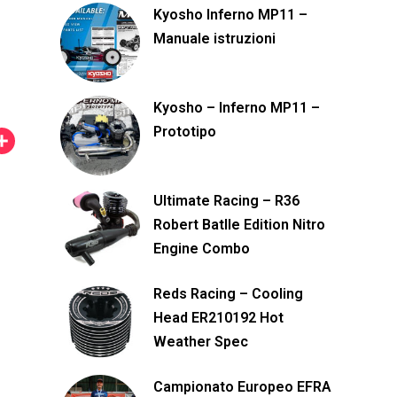
Kyosho Inferno MP11 –
Manuale istruzioni
Kyosho – Inferno MP11 –
Prototipo
C
o
n
Ultimate Racing – R36
d
Robert Batlle Edition Nitro
i
Engine Combo
v
Reds Racing – Cooling
i
Head ER210192 Hot
d
Weather Spec
i
Campionato Europeo EFRA