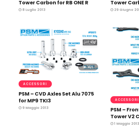
Tower Carbon for RB ONE R
Tower Carb
8 Luglio 2013
29 Giugno 20
421
ACCESSORI
PSM – CVD Axles Set Alu 7075
for MP9 TKI3
ACCESSORI
9 Maggio 2013
PSM – Fron
Tower V2 C
1 Maggio 201