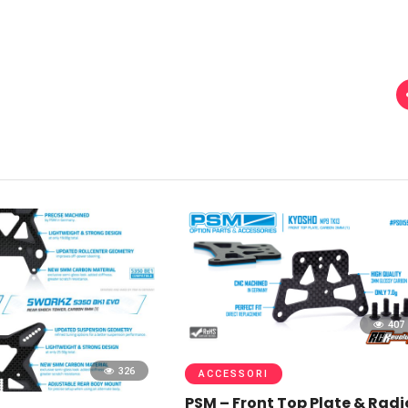
407
326
ACCESSORI
PSM – Front Top Plate & Radi