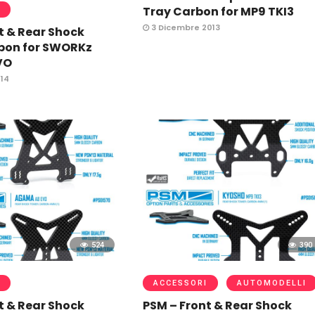
Tray Carbon for MP9 TKI3
3 Dicembre 2013
t & Rear Shock
bon for SWORKz
VO
14
524
390
ACCESSORI
AUTOMODELLI
t & Rear Shock
PSM – Front & Rear Shock