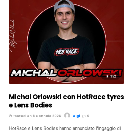
352
Michal Orlowski con HotRace tyres
e Lens Bodies
Posted On 8 Gennaio 2026
Gigi
0
HotRace e Lens Bodies hanno annunciato l'ingaggio di