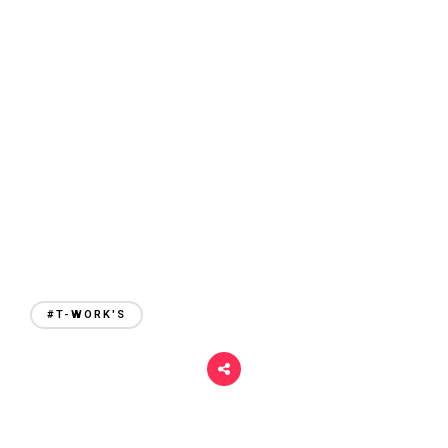
r
i
#T-WORK'S