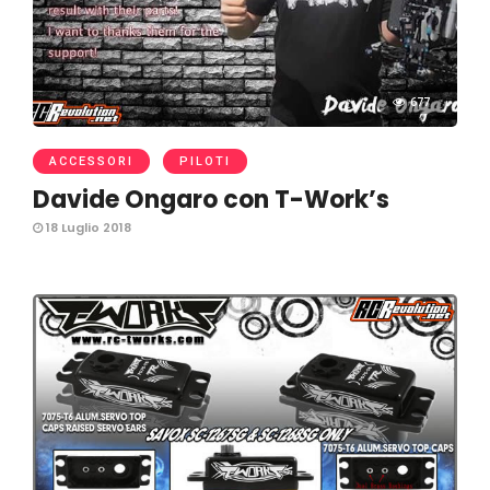
677
ACCESSORI
PILOTI
Davide Ongaro con T-Work’s
18 Luglio 2018