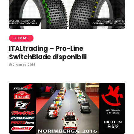
1.0K
GOMME
ITALtrading – Pro-Line
SwitchBlade disponibili
2 Marzo 2016
372