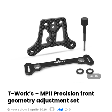
20
T-Work’s – MP11 Precision front
geometry adjustment set
Posted On 9 Aprile 2026
Gigi
0