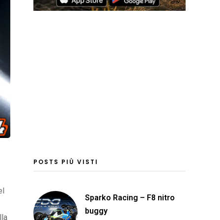
POSTS PIÙ VISTI
el
Sparko Racing – F8 nitro
buggy
lla