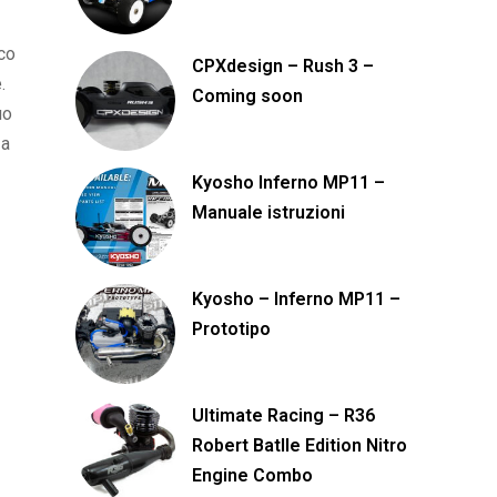
ico
CPXdesign – Rush 3 –
.
Coming soon
uo
za
Kyosho Inferno MP11 –
Manuale istruzioni
Kyosho – Inferno MP11 –
Prototipo
Ultimate Racing – R36
Robert Batlle Edition Nitro
Engine Combo