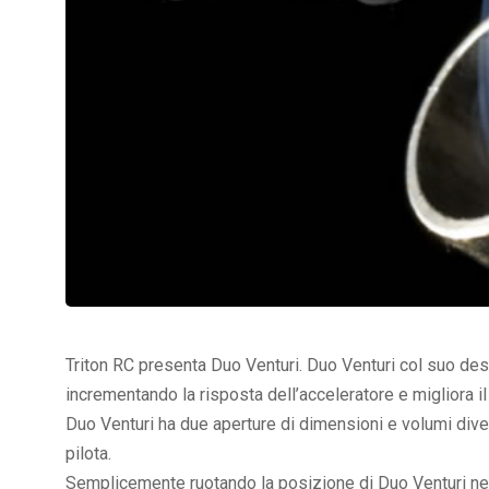
Triton RC presenta Duo Venturi. Duo Venturi col suo des
incrementando la risposta dell’acceleratore e migliora i
Duo Venturi ha due aperture di dimensioni e volumi dive
pilota.
Semplicemente ruotando la posizione di Duo Venturi nel 