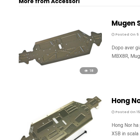
More from Accessori
Mugen S
Posted On 5 
Dopo aver già
MBX8R, Mugen
18
Hong No
Posted On 15
Hong Nor ha p
X5B in scala 1