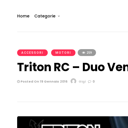
Home
Categorie
ACCESSORI
MOTORI
259
Triton RC – Duo Ven
Posted On 19 Gennaio 2016
Gigi
0