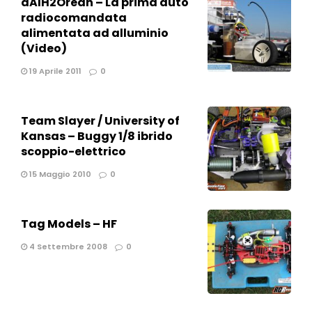
dAlH2Orean – La prima auto
radiocomandata
alimentata ad alluminio
(Video)
19 Aprile 2011
0
Team Slayer / University of
Kansas – Buggy 1/8 ibrido
scoppio-elettrico
15 Maggio 2010
0
Tag Models – HF
4 Settembre 2008
0