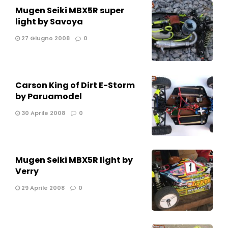
Mugen Seiki MBX5R super
light by Savoya
27 Giugno 2008
0
Carson King of Dirt E-Storm
by Paruamodel
30 Aprile 2008
0
Mugen Seiki MBX5R light by
Verry
29 Aprile 2008
0