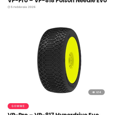
VP-Pro – VP-818 Poison Needle Evo
5 Febbraio 2026
614
GOMME