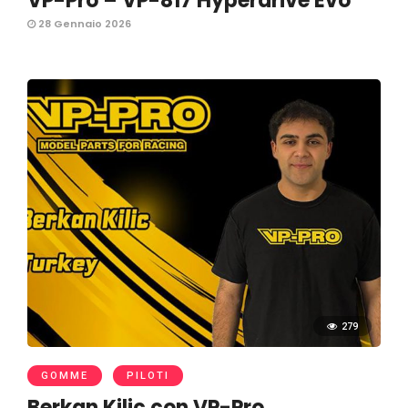
VP-Pro – VP-817 Hyperdrive Evo
28 Gennaio 2026
279
GOMME
PILOTI
Berkan Kilic con VP-Pro