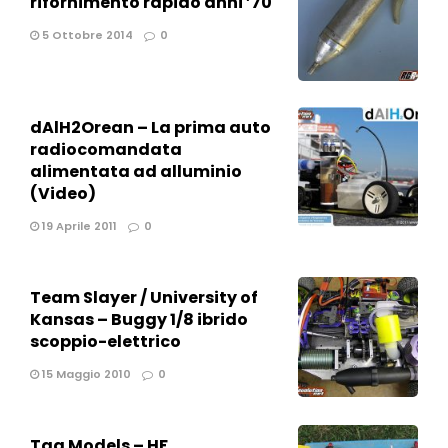
rifornimento rapido anni ’70
5 Ottobre 2014
0
dAlH2Orean – La prima auto
radiocomandata
alimentata ad alluminio
(Video)
19 Aprile 2011
0
Team Slayer / University of
Kansas – Buggy 1/8 ibrido
scoppio-elettrico
15 Maggio 2010
0
Tag Models – HF