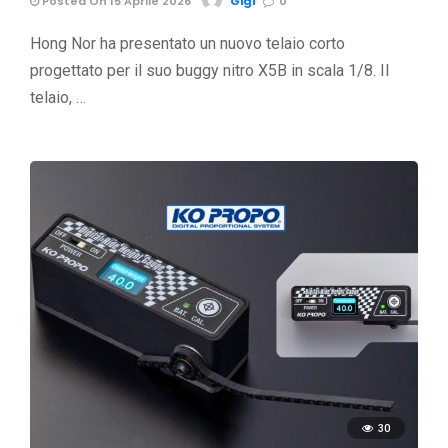
Posted On 15 Aprile 2026
Gigi
0
Hong Nor ha presentato un nuovo telaio corto
progettato per il suo buggy nitro X5B in scala 1/8. Il
telaio, …
30