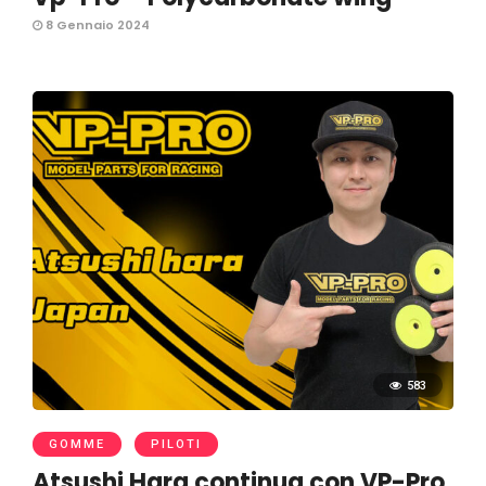
8 Gennaio 2024
583
GOMME
PILOTI
Atsushi Hara continua con VP-Pro