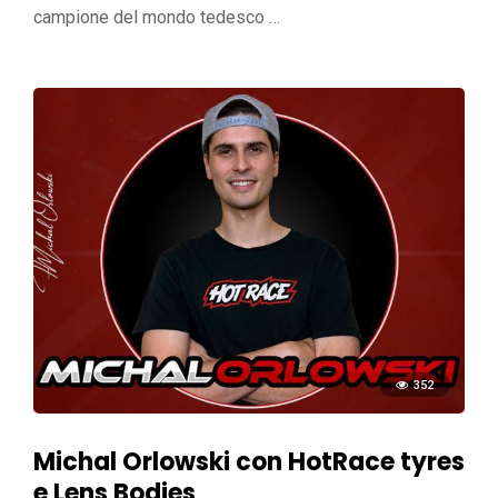
campione del mondo tedesco …
352
Michal Orlowski con HotRace tyres
e Lens Bodies