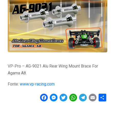
VP-Pro – AG-9021 Alu Rear Wing Mount Brace For
Agama A8.
Fonte:
www.vp-racing.com
F
M
T
W
T
E
C
a
e
w
h
e
m
o
c
s
i
a
l
a
n