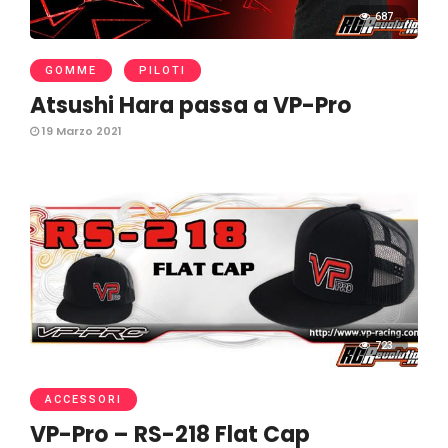
687
GOMME
PILOTI
Atsushi Hara passa a VP-Pro
19 Marzo 2021
723
ACCESSORI
VP-Pro – RS-218 Flat Cap