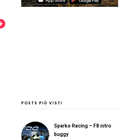
C
o
n
d
i
v
i
d
i
POSTS PIÙ VISTI
Sparko Racing – F8 nitro
buggy