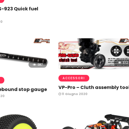
S-923 Quick fuel
20
512
587
ACCESSORI
VP-Pro – Cluth assembly too
Rebound stop gauge
11 Giugno 2020
020