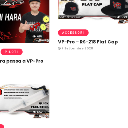
723
ACCESSORI
687
VP-Pro – RS-218 Flat Cap
7 Settembre 2020
PILOTI
ra passa a VP-Pro
652