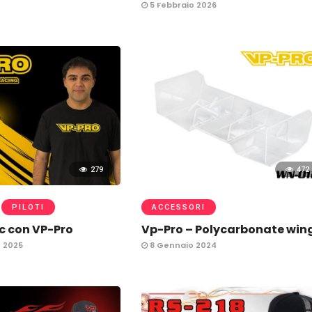
5 Febbraio 2026
279
472
PILOTI
ACCESSORI
ic con VP-Pro
Vp-Pro – Polycarbonate win
 2025
8 Gennaio 2024