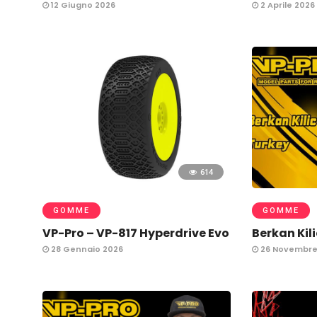
12 Giugno 2026
2 Aprile 2026
614
GOMME
GOMME
VP-Pro – VP-817 Hyperdrive Evo
Berkan Kil
28 Gennaio 2026
26 Novembre