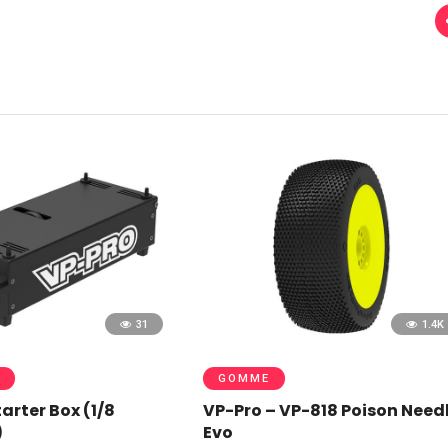
31
1.4K
GOMME
arter Box (1/8
VP-Pro – VP-818 Poison Need
)
Evo