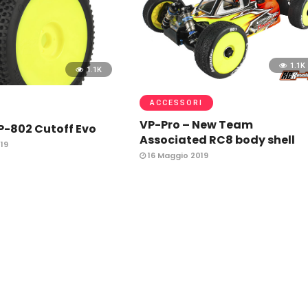
1.1K
1.1K
ACCESSORI
VP-Pro – New Team
P-802 Cutoff Evo
Associated RC8 body shell
19
16 Maggio 2019