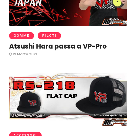
687
GOMME
PILOTI
Atsushi Hara passa a VP-Pro
19 Marzo 2021
723
ACCESSORI