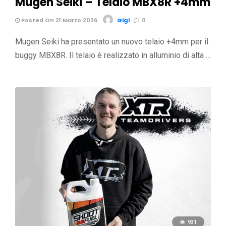
Mugen Seiki – Telaio MBX8R +4mm
Posted On 21 Marzo 2026
Gigi
0
Mugen Seiki ha presentato un nuovo telaio +4mm per il
buggy MBX8R. Il telaio è realizzato in alluminio di alta …
931