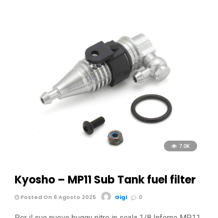
7.0K
Kyosho – MP11 Sub Tank fuel filter
Posted On 6 Agosto 2025
Gigi
0
Per il suo nuovo buggy nitro in scala 1/8 Inferno MP11,