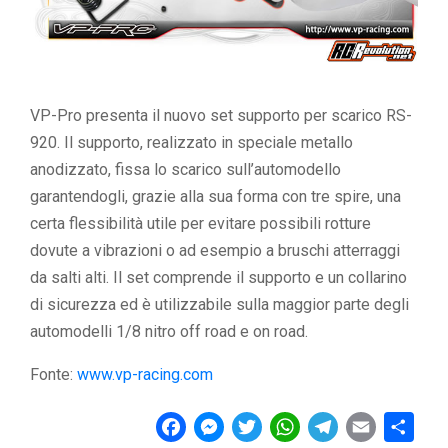
VP-Pro presenta il nuovo set supporto per scarico RS-
920. Il supporto, realizzato in speciale metallo
anodizzato, fissa lo scarico sull’automodello
garantendogli, grazie alla sua forma con tre spire, una
certa flessibilità utile per evitare possibili rotture
dovute a vibrazioni o ad esempio a bruschi atterraggi
da salti alti. Il set comprende il supporto e un collarino
di sicurezza ed è utilizzabile sulla maggior parte degli
automodelli 1/8 nitro off road e on road.
Fonte:
www.vp-racing.com
F
M
T
W
T
E
C