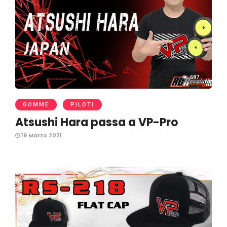
687
GOMME
PILOTI
Atsushi Hara passa a VP-Pro
19 Marzo 2021