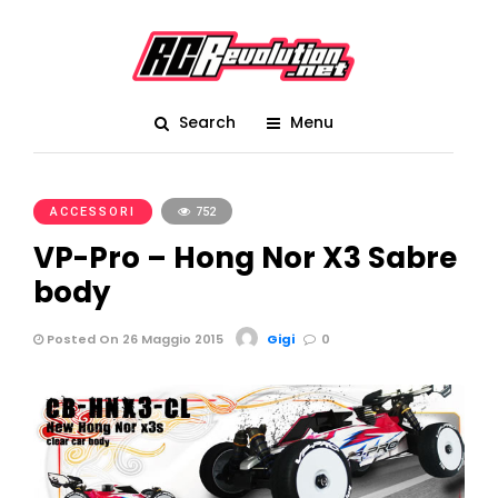
Search
Menu
ACCESSORI
752
VP-Pro – Hong Nor X3 Sabre
body
Posted On 26 Maggio 2015
Gigi
0