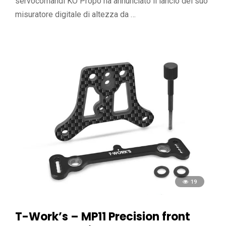
servocomandi KO Propo ha annunciato il lancio del suo
misuratore digitale di altezza da …
19
T-Work’s – MP11 Precision front