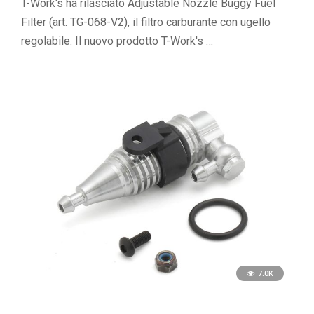
T-Work's ha rilasciato Adjustable Nozzle Buggy Fuel
Filter (art. TG-068-V2), il filtro carburante con ugello
regolabile. Il nuovo prodotto T-Work's …
7.0K