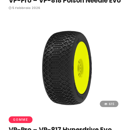
VP-Pro – VP-818 Poison Needle Evo
5 Febbraio 2026
615
GOMME
VP-Pro – VP-817 Hyperdrive Evo