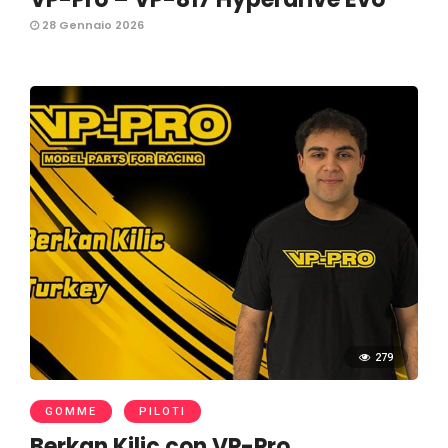
28 Gennaio 2026
279
GOMME
PILOTI
Berkan Kilic con VP-Pro