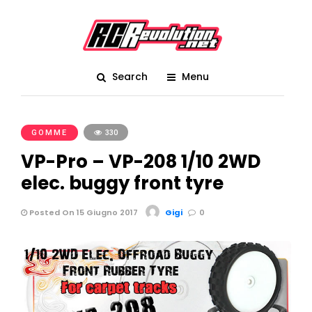
Search
Menu
GOMME
330
VP-Pro – VP-208 1/10 2WD
elec. buggy front tyre
Posted On 15 Giugno 2017
Gigi
0