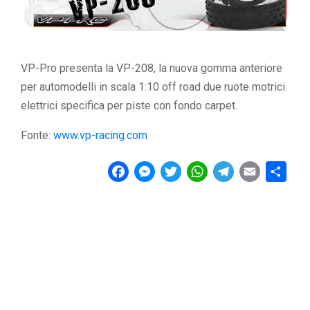
VP-Pro presenta la VP-208, la nuova gomma anteriore
per automodelli in scala 1:10 off road due ruote motrici
elettrici specifica per piste con fondo carpet.
Fonte:
www.vp-racing.com
F
M
T
W
T
E
C
a
e
w
h
e
m
o
c
s
i
a
l
a
n
e
s
t
t
e
i
d
b
e
t
s
g
l
i
o
n
e
A
r
v
o
g
r
p
a
i