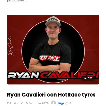
produttore …
702
Ryan Cavalieri con HotRace tyres
Posted On 5 Gennaio 2026
Gigi
0