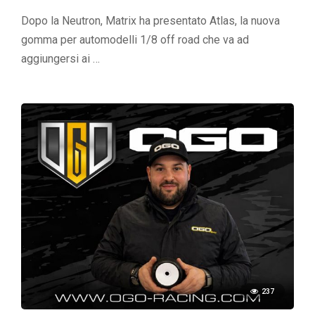
Dopo la Neutron, Matrix ha presentato Atlas, la nuova
gomma per automodelli 1/8 off road che va ad
aggiungersi ai …
237