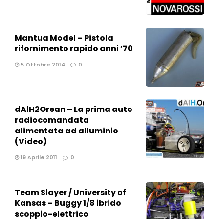
Mantua Model – Pistola
rifornimento rapido anni ’70
5 Ottobre 2014
0
dAlH2Orean – La prima auto
radiocomandata
alimentata ad alluminio
(Video)
19 Aprile 2011
0
Team Slayer / University of
Kansas – Buggy 1/8 ibrido
scoppio-elettrico