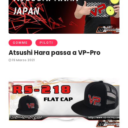
687
GOMME
PILOTI
Atsushi Hara passa a VP-Pro
19 Marzo 2021
723