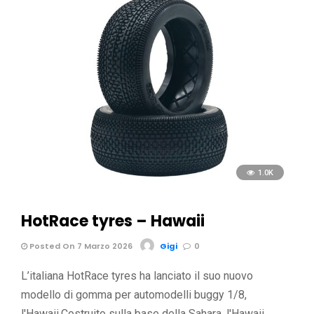
1.0K
HotRace tyres – Hawaii
Posted On 7 Marzo 2026
Gigi
0
L’italiana HotRace tyres ha lanciato il suo nuovo
modello di gomma per automodelli buggy 1/8,
l'Hawaii.Costruito sulla base della Sahara, l'Hawaii …