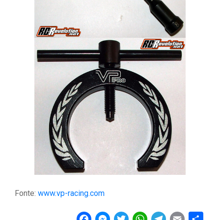
Fonte:
www.vp-racing.com
F
M
T
W
T
E
C