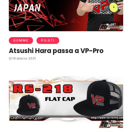
687
GOMME
PILOTI
Atsushi Hara passa a VP-Pro
19 Marzo 2021
723