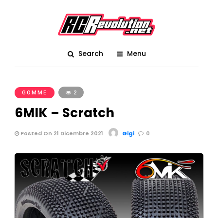
Search
Menu
GOMME
2
6MIK – Scratch
Posted On 21 Dicembre 2021
Gigi
0