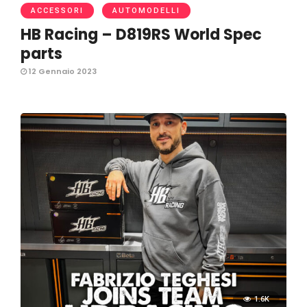
ACCESSORI
AUTOMODELLI
HB Racing – D819RS World Spec
parts
12 Gennaio 2023
1.6K