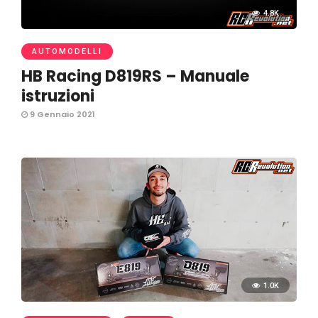
4.8K
AUTOMODELLI
HB Racing D819RS – Manuale
istruzioni
9 Gennaio 2021
1.0K