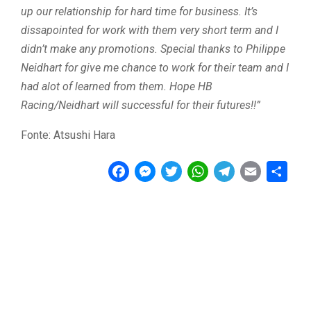
up our relationship for hard time for business. It’s
dissapointed for work with them very short term and I
didn’t make any promotions. Special thanks to Philippe
Neidhart for give me chance to work for their team and I
had alot of learned from them. Hope HB
Racing/Neidhart will successful for their futures!!”
Fonte: Atsushi Hara
F
M
T
W
T
E
C
a
e
w
h
e
m
o
c
s
i
a
l
a
n
e
s
t
t
e
i
d
b
e
t
s
g
l
i
o
n
e
A
r
v
o
g
r
p
a
i