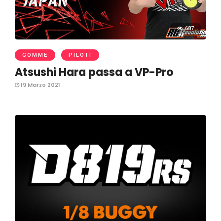
687
GOMME
PILOTI
Atsushi Hara passa a VP-Pro
19 Marzo 2021