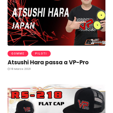
687
GOMME
PILOTI
Atsushi Hara passa a VP-Pro
19 Marzo 2021