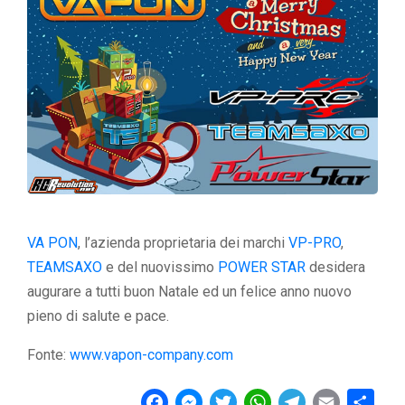
VA PON
, l’azienda proprietaria dei marchi
VP-PRO
,
TEAMSAXO
e del nuovissimo
POWER STAR
desidera
augurare a tutti buon Natale ed un felice anno nuovo
pieno di salute e pace.
Fonte:
www.vapon-company.com
F
M
T
W
T
E
C