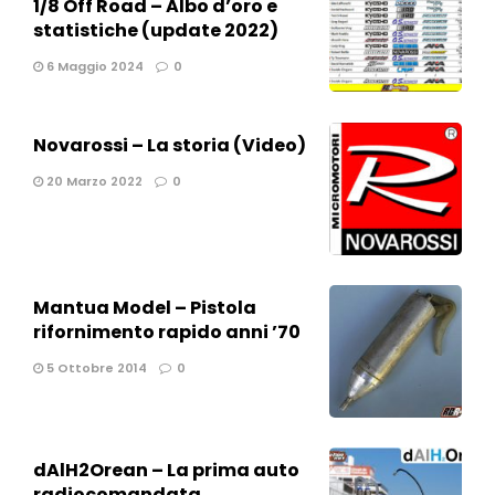
1/8 Off Road – Albo d’oro e
statistiche (update 2022)
6 Maggio 2024
0
Novarossi – La storia (Video)
20 Marzo 2022
0
Mantua Model – Pistola
rifornimento rapido anni ’70
5 Ottobre 2014
0
dAlH2Orean – La prima auto
radiocomandata