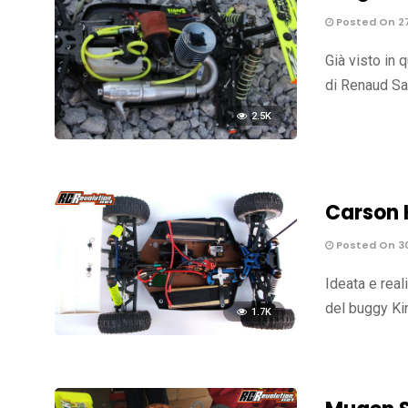
Posted On 2
Già visto in
di Renaud Sa
2.5K
Carson 
Posted On 30
Ideata e rea
del buggy Kin
1.7K