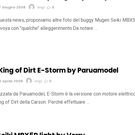
7 Giugno 2008
Gigi
0
 questa news, proponiamo altre foto del buggy Mugen Seiki MBX
voya con "qualche" alleggerimento.Da notare …
King of Dirt E-Storm by Paruamodel
 Aprile 2008
Gigi
0
lizzata da Paruamodel, E-Storm è la versione con motore elettric
g of Dirt della Carson. Perché effettuare …