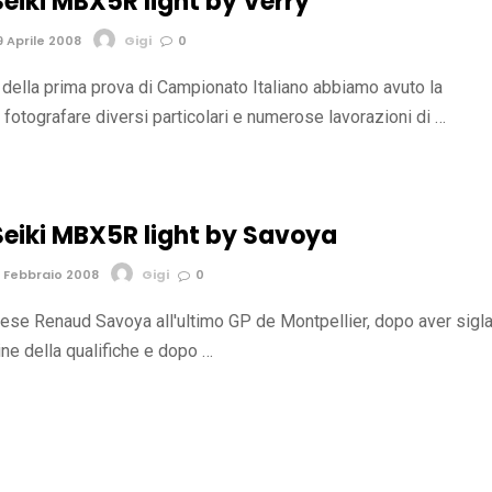
eiki MBX5R light by Verry
 Aprile 2008
Gigi
0
 della prima prova di Campionato Italiano abbiamo avuto la
i fotografare diversi particolari e numerose lavorazioni di …
eiki MBX5R light by Savoya
 Febbraio 2008
Gigi
0
ncese Renaud Savoya all'ultimo GP de Montpellier, dopo aver sigl
ine della qualifiche e dopo …