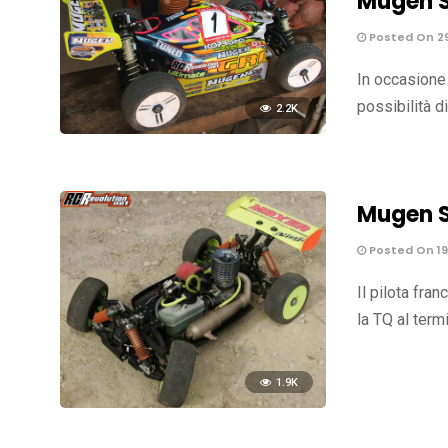
Mugen S
Posted On 29
In occasione
possibilità d
2.2K
Mugen S
Posted On 19
Il pilota fra
la TQ al term
1.9K