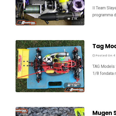
Il Team Slaye
programma di
2.1K
Tag Mod
Posted On 4
TAG Models fu
1/8 fondata 
7.0K
Mugen S