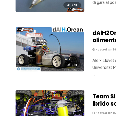
di gara al po
2.6K
dAlH2Or
aliment
Posted On 19 
Aleix Llovet
2.8K
Universitat P
…
Team Sl
ibrido s
Posted On 15