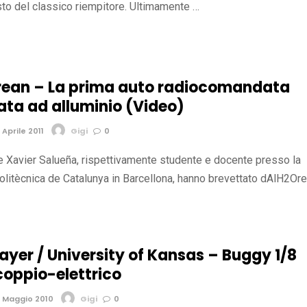
sto del classico riempitore. Ultimamente …
ean – La prima auto radiocomandata
ata ad alluminio (Video)
Aprile 2011
Gigi
0
 e Xavier Salueña, rispettivamente studente e docente presso la
olitècnica de Catalunya in Barcellona, hanno brevettato dAlH2Ore
ayer / University of Kansas – Buggy 1/8
coppio-elettrico
 Maggio 2010
Gigi
0