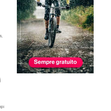
s,
i
mpi