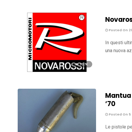
Novaross
Posted On 2
In questi ult
una nuova az
10.7K
Mantua 
’70
Posted On 5 
Le pistole pe