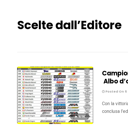
Scelte dall’Editore
Campion
Albo d’
Posted On 6
Con la vittor
conclusa l’e
6.1K