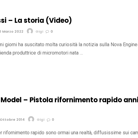
i – La storia (Video)
0 Marzo 2022
Gigi
0
imi giorni ha suscitato molta curiosità la notizia sulla Nova Engine
ienda produttrice di micromotori nata …
Model – Pistola rifornimento rapido ann
Ottobre 2014
Gigi
0
r rifornimento rapido sono ormai una realtà, diffusissime sui ca