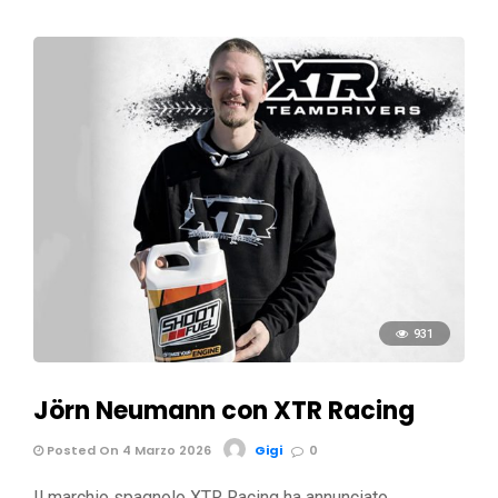
931
Jörn Neumann con XTR Racing
Posted On 4 Marzo 2026
Gigi
0
Il marchio spagnolo XTR Racing ha annunciato