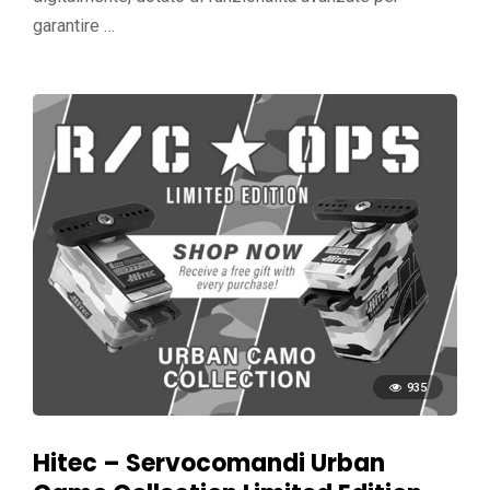
garantire …
935
Hitec – Servocomandi Urban