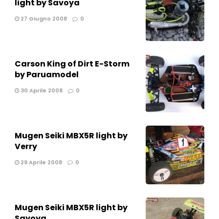
light by Savoya
27 Giugno 2008
0
Carson King of Dirt E-Storm
by Paruamodel
30 Aprile 2008
0
Mugen Seiki MBX5R light by
Verry
29 Aprile 2008
0
Mugen Seiki MBX5R light by
Savoya