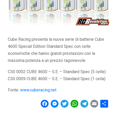
Cube Racing presenta la nuova serie di batterie Cube
4600 Special Edition Standard Spec con celle
economiche che hanno grandi prestazioni con la
massima potenza a un prezzo ragionevole.
C50 0002 CUBE 4600 – S.E. – Standard Spec (5 celle)
C50 0009 CUBE 4600 – S.E. – Standard Spec (1 cella)
Fonte:
www.cuberacing.net
F
M
T
W
T
E
C
a
e
w
h
e
m
o