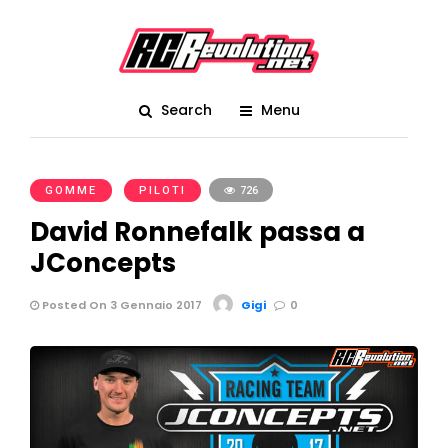
Search
Menu
GOMME
PILOTI
726
David Ronnefalk passa a
JConcepts
Posted On 3 Gennaio 2017
Gigi
0