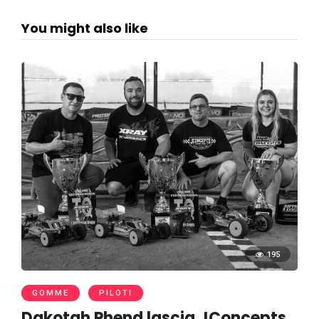
You might also like
195
GOMME
PILOTI
Dakotah Phend lascia JConcepts