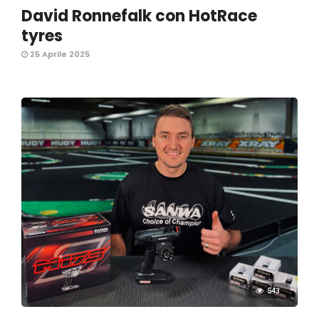
David Ronnefalk con HotRace
tyres
25 Aprile 2025
543