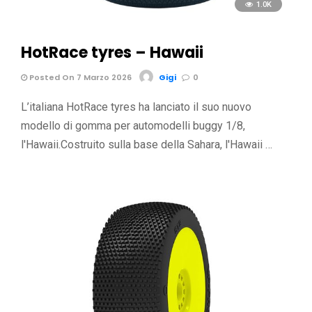
1.0K
HotRace tyres – Hawaii
Posted On 7 Marzo 2026
Gigi
0
L’italiana HotRace tyres ha lanciato il suo nuovo
modello di gomma per automodelli buggy 1/8,
l'Hawaii.Costruito sulla base della Sahara, l'Hawaii …