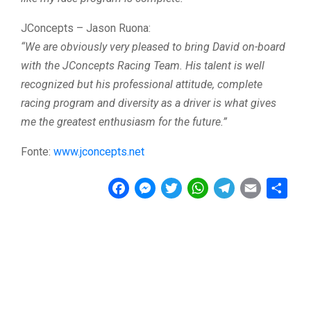
JConcepts – Jason Ruona:
“We are obviously very pleased to bring David on-board
with the JConcepts Racing Team. His talent is well
recognized but his professional attitude, complete
racing program and diversity as a driver is what gives
me the greatest enthusiasm for the future.”
Fonte:
www.jconcepts.net
F
M
T
W
T
E
C
a
e
w
h
e
m
o
c
s
i
a
l
a
n
e
s
t
t
e
i
d
b
e
t
s
g
l
i
o
n
e
A
r
v