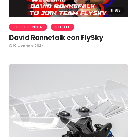
838
ELETTRONICA
PILOTI
David Ronnefalk con FlySky
10 Gennaio 2024