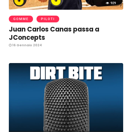
929
GOMME
PILOTI
Juan Carlos Canas passa a
JConcepts
16 Gennaio 2024