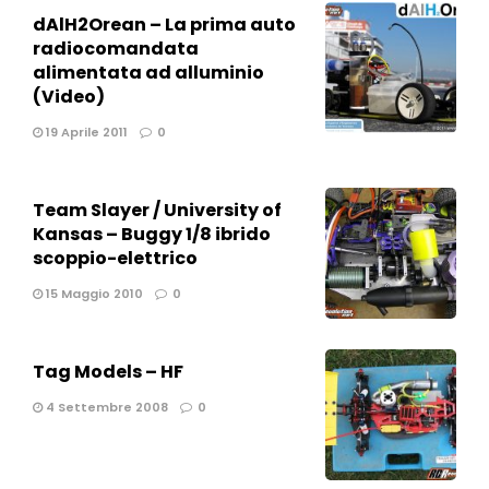
dAlH2Orean – La prima auto
radiocomandata
alimentata ad alluminio
(Video)
19 Aprile 2011
0
Team Slayer / University of
Kansas – Buggy 1/8 ibrido
scoppio-elettrico
15 Maggio 2010
0
Tag Models – HF
4 Settembre 2008
0