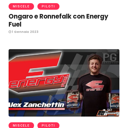
MISCELE
PILOTI
Ongaro e Ronnefalk con Energy
Fuel
1 Gennaio 2023
561
MISCELE
PILOTI