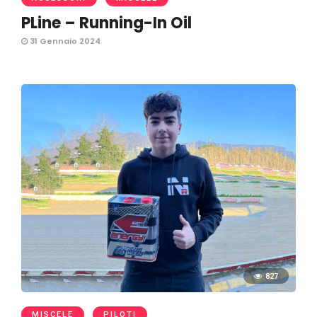
PLine – Running-In Oil
31 Gennaio 2024
827
MISCELE
PILOTI