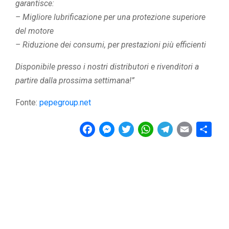
garantisce:
– Migliore lubrificazione per una protezione superiore
del motore
– Riduzione dei consumi, per prestazioni più efficienti
Disponibile presso i nostri distributori e rivenditori a
partire dalla prossima settimana!”
Fonte:
pepegroup.net
F
M
T
W
T
E
C
a
e
w
h
e
m
o
c
s
i
a
l
a
n
e
s
t
t
e
i
d
b
e
t
s
g
l
i
o
n
e
A
r
v
o
g
r
p
a
i