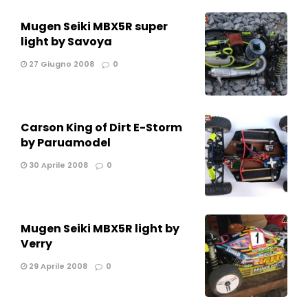
Mugen Seiki MBX5R super
light by Savoya
27 Giugno 2008
0
Carson King of Dirt E-Storm
by Paruamodel
30 Aprile 2008
0
Mugen Seiki MBX5R light by
Verry
29 Aprile 2008
0