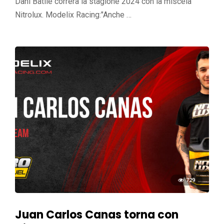
Dani Batlle correrà la stagione 2024 con la miscela
Nitrolux. Modelix Racing:"Anche …
729
Juan Carlos Canas torna con