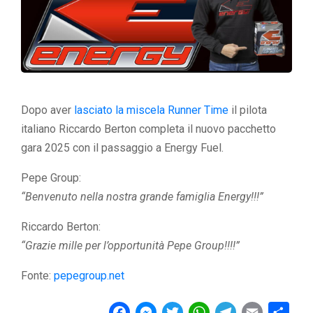
Dopo aver
lasciato la miscela Runner Time
il pilota
italiano Riccardo Berton completa il nuovo pacchetto
gara 2025 con il passaggio a Energy Fuel.
Pepe Group:
“Benvenuto nella nostra grande famiglia Energy!!!”
Riccardo Berton:
“Grazie mille per l’opportunità Pepe Group!!!!”
Fonte:
pepegroup.net
F
M
T
W
T
E
C