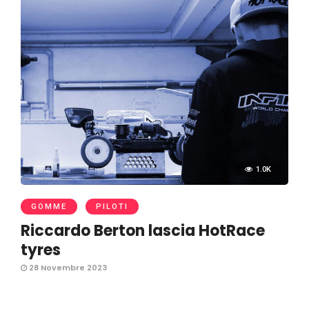
1.0K
GOMME
PILOTI
Riccardo Berton lascia HotRace
tyres
28 Novembre 2023