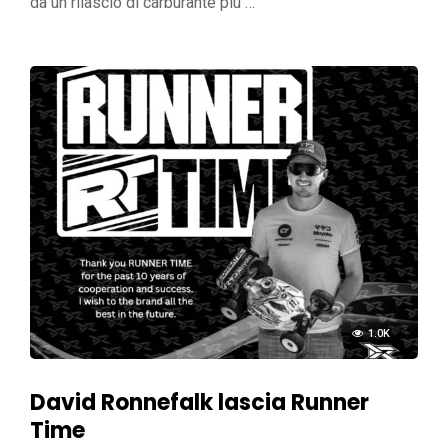
da un rilascio di carburante più …
1.0K
David Ronnefalk lascia Runner
Time