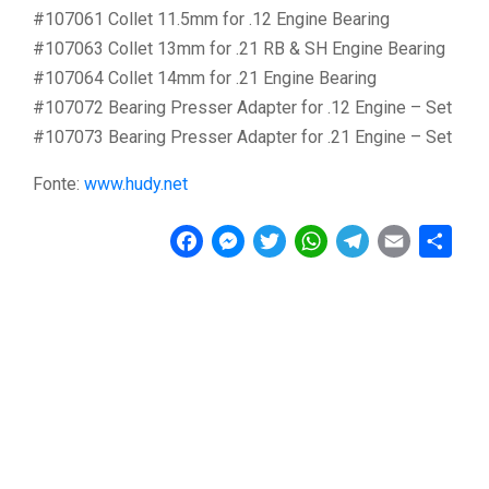
#107061 Collet 11.5mm for .12 Engine Bearing
#107063 Collet 13mm for .21 RB & SH Engine Bearing
#107064 Collet 14mm for .21 Engine Bearing
#107072 Bearing Presser Adapter for .12 Engine – Set
#107073 Bearing Presser Adapter for .21 Engine – Set
Fonte:
www.hudy.net
F
M
T
W
T
E
C
a
e
w
h
e
m
o
c
s
i
a
l
a
n
e
s
t
t
e
i
d
b
e
t
s
g
l
i
o
n
e
A
r
v
o
g
r
p
a
i
k
e
p
m
d