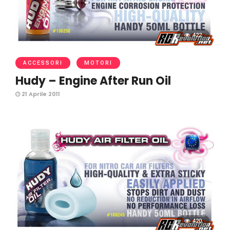
422
ACCESSORI
MOTORI
Hudy – Engine After Run Oil
21 Aprile 2011
420