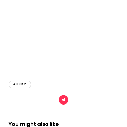
r
i
#HUDY
You might also like