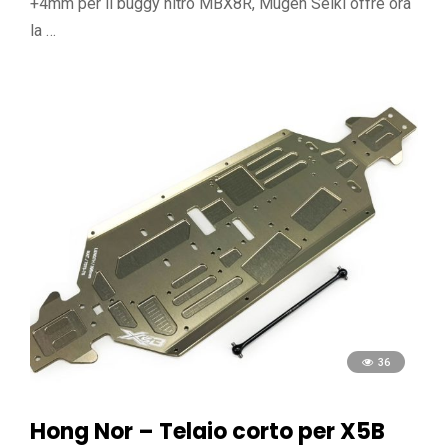
+4mm per il buggy nitro MBX8R, Mugen Seiki offre ora
la …
36
Hong Nor – Telaio corto per X5B