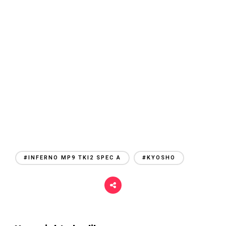
r
i
#INFERNO MP9 TKI2 SPEC A
#KYOSHO