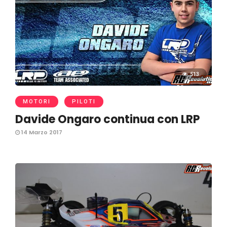
513
MOTORI
PILOTI
Davide Ongaro continua con LRP
14 Marzo 2017