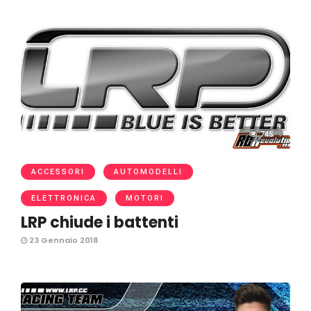
745
ACCESSORI
AUTOMODELLI
ELETTRONICA
MOTORI
LRP chiude i battenti
23 Gennaio 2018