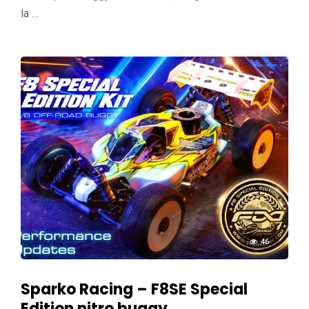
la …
46
Sparko Racing – F8SE Special
Edition nitro buggy