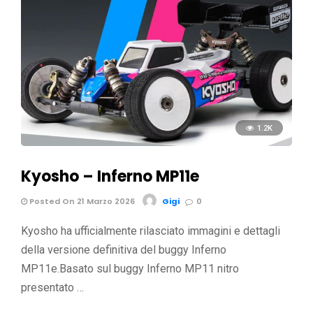
1.2K
Kyosho – Inferno MP11e
Posted On 21 Marzo 2026
Gigi
0
Kyosho ha ufficialmente rilasciato immagini e dettagli
della versione definitiva del buggy Inferno
MP11e.Basato sul buggy Inferno MP11 nitro
presentato …