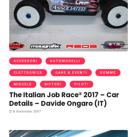
1.0K
ACCESSORI
AUTOMODELLI
ELETTRONICA
GARE & EVENTI
GOMME
MISCELE
MOTORI
PILOTI
The Italian Job Race® 2017 – Car
Details – Davide Ongaro (IT)
8 Gennaio 2017