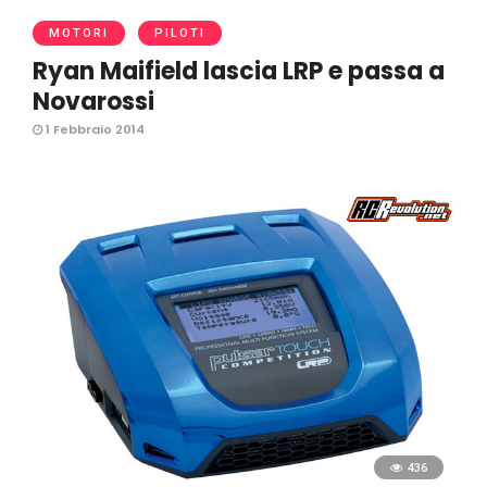
MOTORI
PILOTI
Ryan Maifield lascia LRP e passa a
Novarossi
1 Febbraio 2014
436