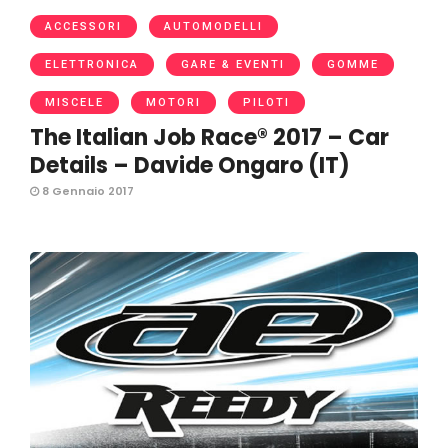
ACCESSORI
AUTOMODELLI
ELETTRONICA
GARE & EVENTI
GOMME
MISCELE
MOTORI
PILOTI
The Italian Job Race® 2017 – Car
Details – Davide Ongaro (IT)
8 Gennaio 2017