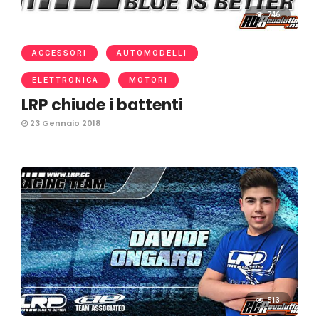
746
ACCESSORI
AUTOMODELLI
ELETTRONICA
MOTORI
LRP chiude i battenti
23 Gennaio 2018
513