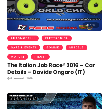
1.1K
AUTOMODELLI
ELETTRONICA
GARE & EVENTI
GOMME
MISCELE
MOTORI
PILOTI
The Italian Job Race® 2016 – Car
Details – Davide Ongaro (IT)
8 Gennaio 2016