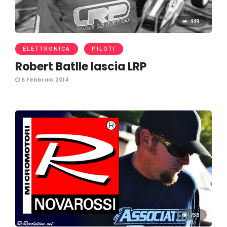
449
ELETTRONICA
PILOTI
Robert Batlle lascia LRP
6 Febbraio 2014
738