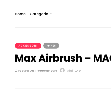
Home
Categorie
ACCESSORI
426
Max Airbrush – MA
Posted On 1 Febbraio 2016
Gigi
0