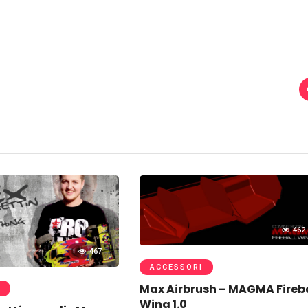
462
467
ACCESSORI
Max Airbrush – MAGMA Fireb
Wing 1.0