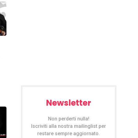
x
Newsletter
Non perderti nulla!
Iscriviti alla nostra mailinglist per
restare sempre aggiornato.