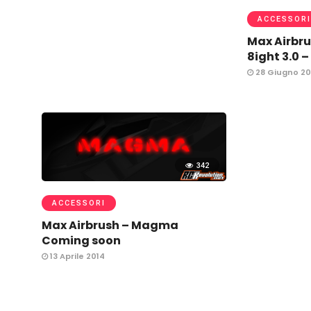
ACCESSORI
Max Airbr
8ight 3.0 
28 Giugno 20
342
ACCESSORI
Max Airbrush – Magma
Coming soon
13 Aprile 2014