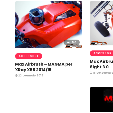
560
ACCESSORI
ACCESSORI
Max Airbr
Max Airbrush – MAGMA per
8ight 3.0
XRay XB8 2014/15
16 Settembre
22 Gennaio 2015