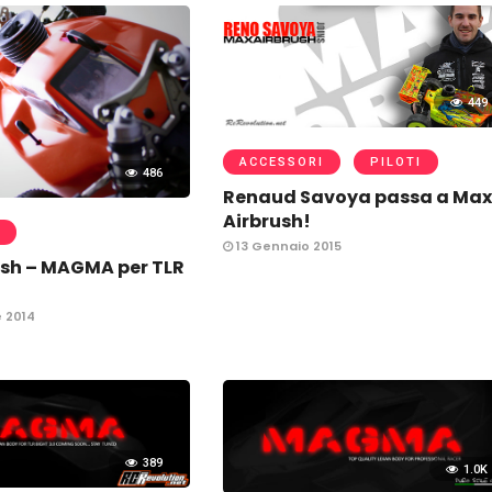
449
ACCESSORI
PILOTI
486
Renaud Savoya passa a Ma
Airbrush!
13 Gennaio 2015
ush – MAGMA per TLR
 2014
389
1.0K