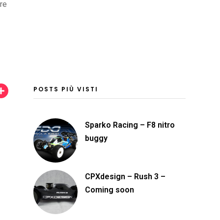
re
POSTS PIÙ VISTI
C
o
n
Sparko Racing – F8 nitro
d
buggy
i
v
CPXdesign – Rush 3 –
i
Coming soon
d
i