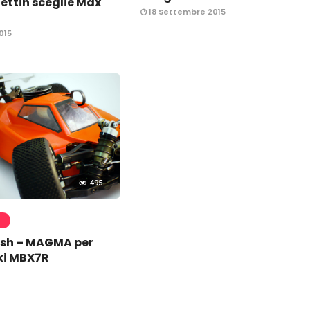
ettin sceglie Max
18 Settembre 2015
015
495
ush – MAGMA per
ki MBX7R