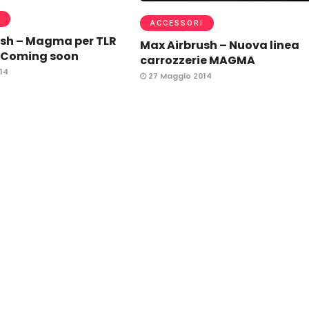
ACCESSORI
ush – Magma per TLR
Max Airbrush – Nuova linea
– Coming soon
carrozzerie MAGMA
14
27 Maggio 2014