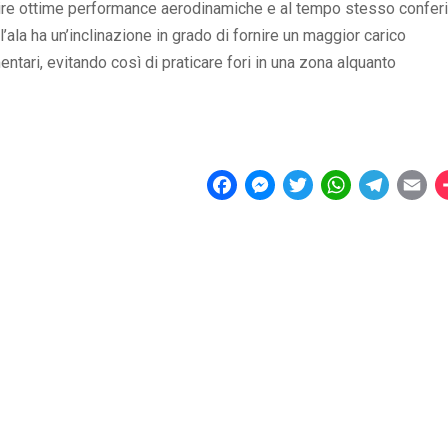
tire ottime performance aerodinamiche e al tempo stesso conferi
ala ha un’inclinazione in grado di fornire un maggior carico
tari, evitando così di praticare fori in una zona alquanto
F
M
T
W
T
E
a
e
w
h
e
m
c
s
i
a
l
a
e
s
t
t
e
i
b
e
t
s
g
l
o
n
e
A
r
o
g
r
p
a
k
e
p
m
r