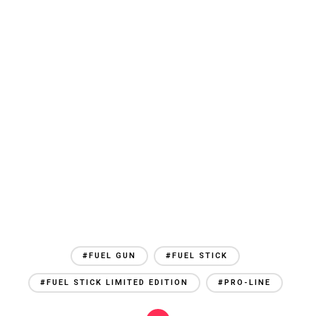
o
g
r
p
a
i
k
e
p
m
d
r
i
#FUEL GUN
#FUEL STICK
#FUEL STICK LIMITED EDITION
#PRO-LINE