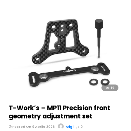
19
T-Work’s – MP11 Precision front
geometry adjustment set
Posted On 9 Aprile 2026
Gigi
0