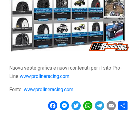
Nuova veste grafica e nuovi contenuti per il sito Pro-
Line
www.prolineracing.com
.
Fonte:
www.prolineracing.com
F
M
T
W
T
E
C
a
e
w
h
e
m
o
c
s
i
a
l
a
n
e
s
t
t
e
i
d