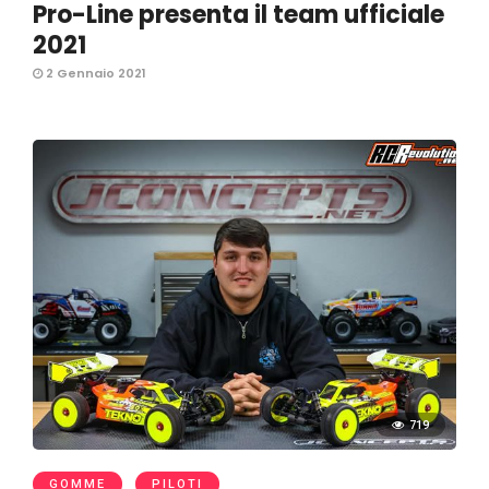
Pro-Line presenta il team ufficiale
2021
2 Gennaio 2021
719
GOMME
PILOTI