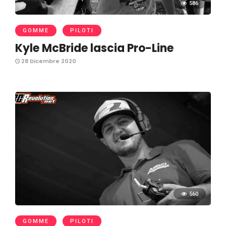
586
GOMME
PILOTI
Kyle McBride lascia Pro-Line
28 Dicembre 2020
560
GOMME
PILOTI