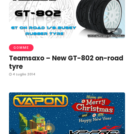
294
GOMME
Teamsaxo – New GT-802 on-road
tyre
4 Luglio 2014