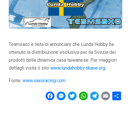
Teamsaxo è lieta di annunciare che Lunda Hobby ha
ottenuto la distribuzione esclusiva per ila Svezia dei
prodotti della dinamica casa taiwanese. Per maggiori
dettagli visita il sito
www.lundahobby.skane.org
.
Fonte:
www.saxoracing.com
F
M
T
W
T
E
C
a
e
w
h
e
m
o
c
s
i
a
l
a
n
e
s
t
t
e
i
d
b
e
t
s
g
l
i