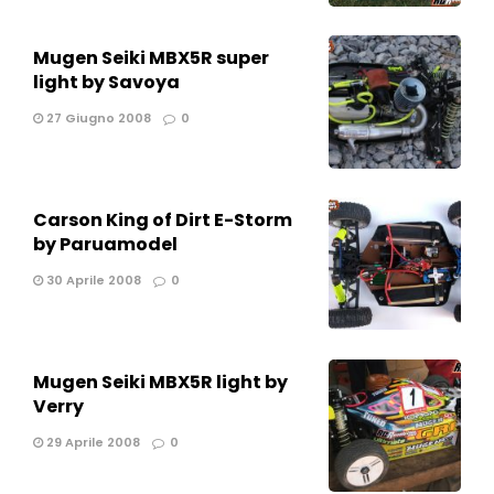
Mugen Seiki MBX5R super
light by Savoya
27 Giugno 2008
0
Carson King of Dirt E-Storm
by Paruamodel
30 Aprile 2008
0
Mugen Seiki MBX5R light by
Verry
29 Aprile 2008
0