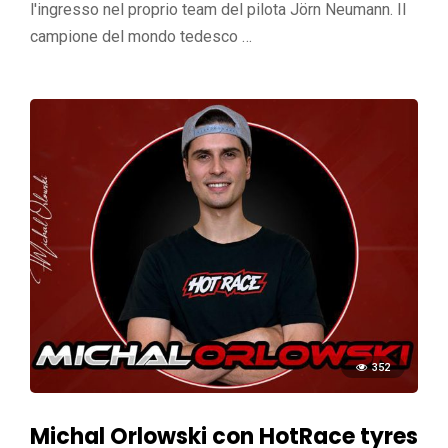
l'ingresso nel proprio team del pilota Jörn Neumann. Il
campione del mondo tedesco …
352
Michal Orlowski con HotRace tyres