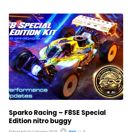
46
Sparko Racing – F8SE Special
Edition nitro buggy
Posted On 1 Giugno 2026
Gigi
0