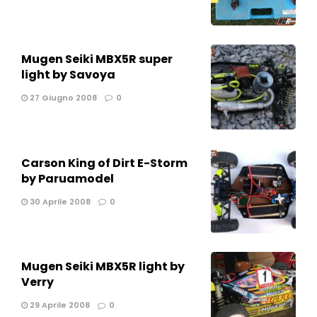
Mugen Seiki MBX5R super
light by Savoya
27 Giugno 2008
0
Carson King of Dirt E-Storm
by Paruamodel
30 Aprile 2008
0
Mugen Seiki MBX5R light by
Verry
29 Aprile 2008
0