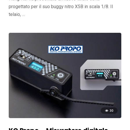
progettato per il suo buggy nitro X5B in scala 1/8. Il
telaio, …
30