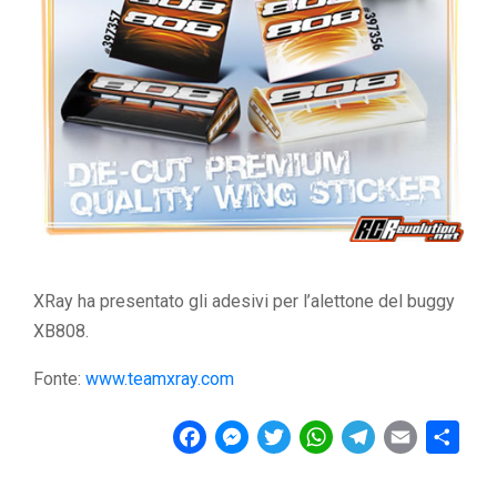
XRay ha presentato gli adesivi per l’alettone del buggy
XB808.
Fonte:
www.teamxray.com
F
M
T
W
T
E
C
a
e
w
h
e
m
o