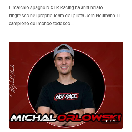
Il marchio spagnolo XTR Racing ha annunciato
l'ingresso nel proprio team del pilota Jörn Neumann. Il
campione del mondo tedesco …
352