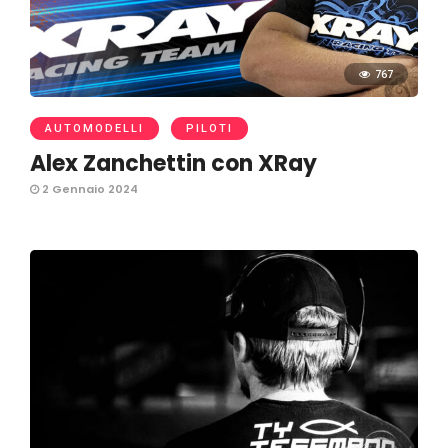
767
AUTOMODELLI
PILOTI
Alex Zanchettin con XRay
2 Gennaio 2024