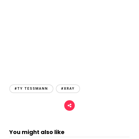
r
i
#TY TESSMANN
#XRAY
You might also like