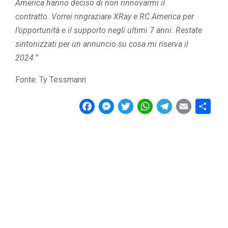
America hanno deciso di non rinnovarmi il
contratto. Vorrei ringraziare XRay e RC America per
l’opportunità e il supporto negli ultimi 7 anni. Restate
sintonizzati per un annuncio su cosa mi riserva il
2024.”
Fonte: Ty Tessmann
F
M
T
W
T
E
C
a
e
w
h
e
m
o
c
s
i
a
l
a
n
e
s
t
t
e
i
d
b
e
t
s
g
l
i
o
n
e
A
r
v
o
g
r
p
a
i
k
e
p
m
d