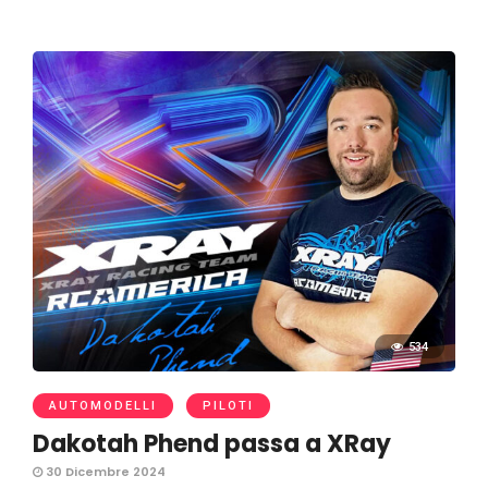
534
AUTOMODELLI
PILOTI
Dakotah Phend passa a XRay
30 Dicembre 2024