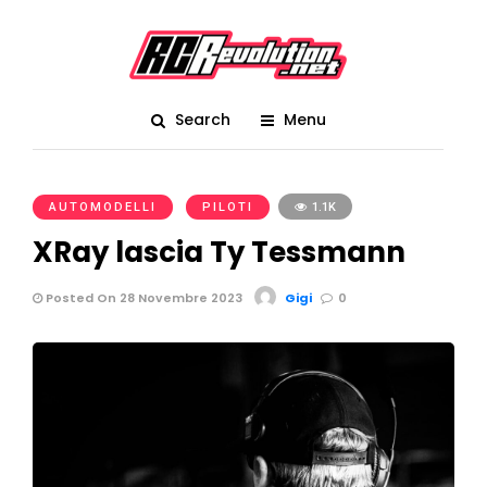
Search
Menu
AUTOMODELLI
PILOTI
1.1K
XRay lascia Ty Tessmann
Posted On 28 Novembre 2023
Gigi
0