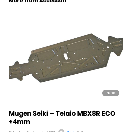
More from Accessori
18
Mugen Seiki – Telaio MBX8R ECO
+4mm