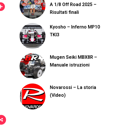
A 1/8 Off Road 2025 –
C
Risultati finali
o
n
Kyosho – Inferno MP10
d
TKI3
i
v
Mugen Seiki MBX8R –
i
Manuale istruzioni
d
i
Novarossi – La storia
(Video)