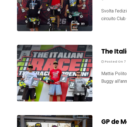
Svolta l'edi
circuito Club
89
The Ital
Posted On 7
Mattia Polito
Buggy all'ann
34
GP de Mo