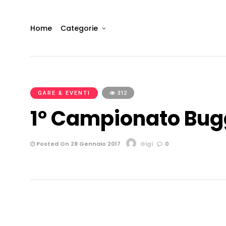
Home
Categorie
GARE & EVENTI
312
1° Campionato Bugg
Posted On 28 Gennaio 2017
Gigi
0