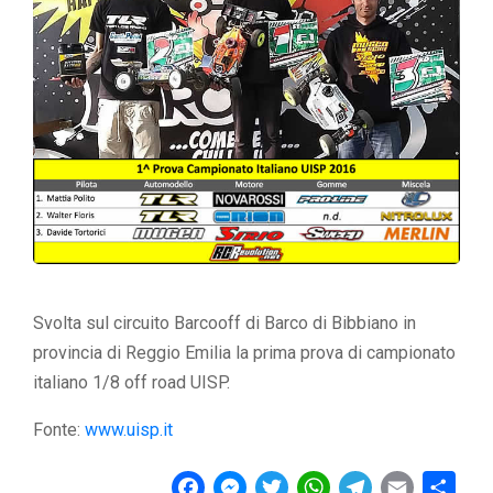
Svolta sul circuito Barcooff di Barco di Bibbiano in
provincia di Reggio Emilia la prima prova di campionato
italiano 1/8 off road UISP.
Fonte:
www.uisp.it
F
M
T
W
T
E
C