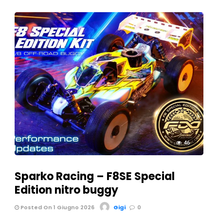
46
Sparko Racing – F8SE Special
Edition nitro buggy
Posted On 1 Giugno 2026
Gigi
0