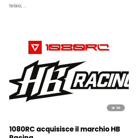
telaio, …
84
1080RC acquisisce il marchio HB
Racing