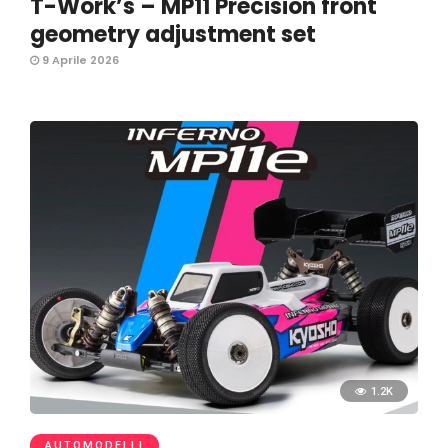
T-Work’s – MP11 Precision front
geometry adjustment set
9 Aprile 2026
1.2K
AUTOMODELLI