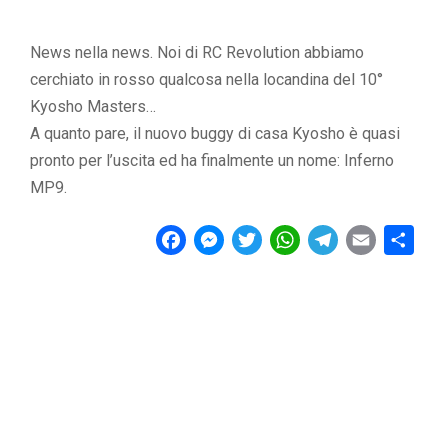
News nella news. Noi di RC Revolution abbiamo
cerchiato in rosso qualcosa nella locandina del 10°
Kyosho Masters…
A quanto pare, il nuovo buggy di casa Kyosho è quasi
pronto per l’uscita ed ha finalmente un nome: Inferno
MP9.
F
M
T
W
T
E
C
a
e
w
h
e
m
o
c
s
i
a
l
a
n
e
s
t
t
e
i
d
b
e
t
s
g
l
i
o
n
e
A
r
v
o
g
r
p
a
i