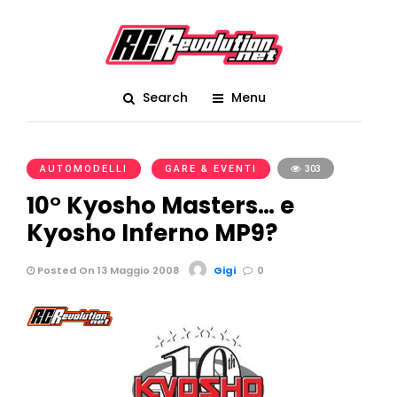
Search
Menu
AUTOMODELLI
GARE & EVENTI
303
10° Kyosho Masters… e
Kyosho Inferno MP9?
Posted On 13 Maggio 2008
Gigi
0