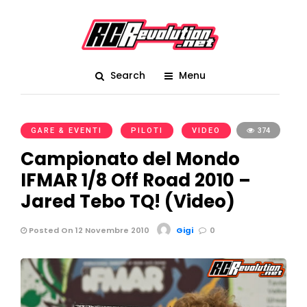
Search
Menu
GARE & EVENTI
PILOTI
VIDEO
374
Campionato del Mondo
IFMAR 1/8 Off Road 2010 –
Jared Tebo TQ! (Video)
Posted On 12 Novembre 2010
Gigi
0