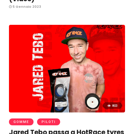
5 Gennaio 2023
803
GOMME
PILOTI
Jared Tebo passa a HotRace tyres