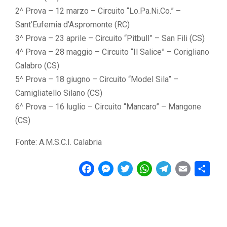
2^ Prova – 12 marzo – Circuito “Lo.Pa.Ni.Co.” –
Sant’Eufemia d’Aspromonte (RC)
3^ Prova – 23 aprile – Circuito “Pitbull” – San Fili (CS)
4^ Prova – 28 maggio – Circuito “Il Salice” – Corigliano
Calabro (CS)
5^ Prova – 18 giugno – Circuito “Model Sila” –
Camigliatello Silano (CS)
6^ Prova – 16 luglio – Circuito “Mancaro” – Mangone
(CS)
Fonte: A.M.S.C.I. Calabria
F
M
T
W
T
E
C
a
e
w
h
e
m
o
c
s
i
a
l
a
n
e
s
t
t
e
i
d