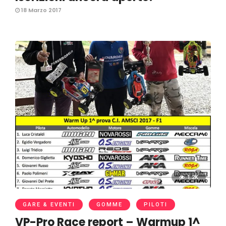
18 Marzo 2017
1.2K
GARE & EVENTI
GOMME
PILOTI
VP-Pro Race report – Warmup 1^